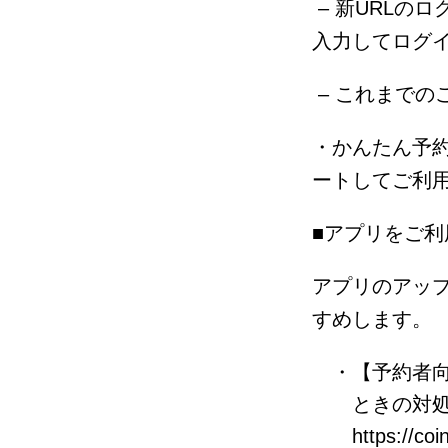
– 新URLの
入力してログ
– これまで
・かんたん予
ートしてご利
■アプリをご利
アプリのアッ
すめします。
【予約者
ときの対
https://c