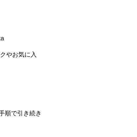
ka
ークやお気に入
。
手順で引き続き