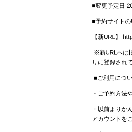
■変更予定日 2
■予約サイトの
【新URL】 https:/
※新URLへは
りに登録されて
■ご利用につ
・ご予約方法
・以前よりか
アカウントを